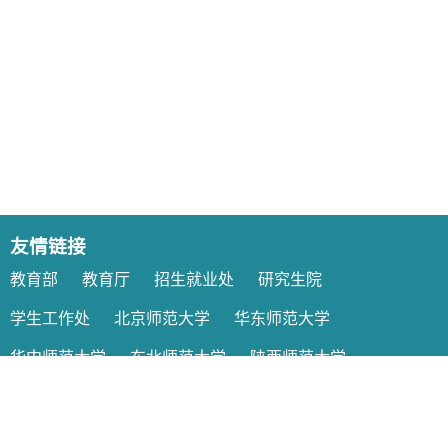
友情链接
教育部
教育厅
招生就业处
研究生院
学生工作处
北京师范大学
华东师范大学
华中师范大学
东北师范大学
陕西师范大学
西南大学
教务处公章使用时间 周一到周三盛乐校